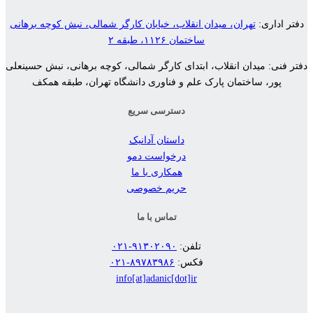
دفتر اداری:
تهران، میدان انقلاب، خیابان کارگر شمالی، نبش کوچه برهانی
ساختمان ۱۱۲۶، طبقه ۲
دفتر فنی: میدان انقلاب، ابتدای کارگر شمالی، کوچه برهانی، نبش حسینعلی
پور، ساختمان پارک علم و فناوری دانشگاه تهران، طبقه همکف
دسترسی سریع
داستان آدانیک
درخواست دمو
همکاری با ما
حریم خصوصی
تماس با ما
تلفن:
۹۱۳۰۲۰۹۰-۰۲۱
فکس:
۸٩٧٨٣٩٨۶-۰۲۱
info[at]adanic[dot]ir