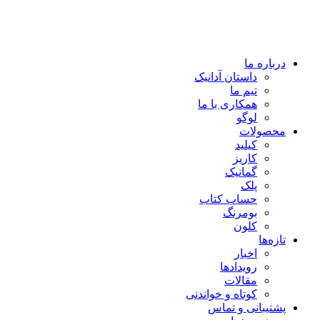
درباره ما
داستان آدانیک
تیم ما
همکاری با ما
لوگو
محصولات
کیلید
کاریز
گمانیک
پلک
حساب کتاب
بومرنگ
کلون
تازه‌ها
اخبار
رویدادها
مقالات
کوتاه و خواندنی
پشتیبانی و تماس