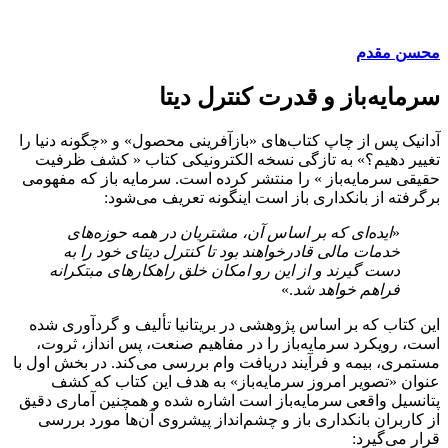
محسن مقدم
سرمایه‌باز و قدرت کنترل دیتا
آدانیک پس از چاپ کتاب‌های «بازآفرینی محصول» و «چگونه دنیا را
تغییر دهیم؟» به تازگی نسخه الکترونیکی کتاب « کشف ظرفیت
حقیقی سرمایه­‌باز » را منتشر کرده است. سرمایه باز که مفهومی
برگرفته از بانکداری باز است اینگونه تعریف می‌­شود:
«
ایده‌ای که بر اساس آن، مشتریان در همه حوزه‌های
خدمات مالی قادرخواهند بود تا کنترل دیتای خود را به
دست گیرند و از این رو امکان خلق راهکارهای
مبتکرانه
فراهم خواهد شد
.»
این کتاب که بر اساس پژوهشی در بریتانیا تألیف و گردآوری شده
است، رویکرد سرمایه‌باز را در مفاهیم صنعت، پس انداز، ثروت،
مستمری، بیمه و فرآیند دریافت وام بررسی می‌کند. در بخش اول با
عنوان «تصویر امروز سرمایه­‌باز» به هدف این کتاب که کشف
پتانسیل واقعی سرمایه‌­باز است اشاره شده و همچنین آماری دقیق
از کاربران بانکداری باز و چشم‌­انداز پیش­روی آن‌ها مورد بررسی
قرار می‌گیرد: