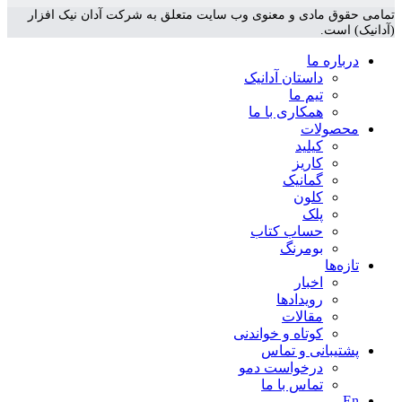
تمامی حقوق مادی و معنوی وب سایت متعلق به شرکت آدان نیک افزار
(آدانیک) است.
درباره ما
داستان آدانیک
تیم ما
همکاری با ما
محصولات
کیلید
کاریز
گمانیک
کلون
پلک
حساب کتاب
بومرنگ
تازه‌ها
اخبار
رویدادها
مقالات
کوتاه و خواندنی
پشتیبانی و تماس
درخواست دمو
تماس با ما
En