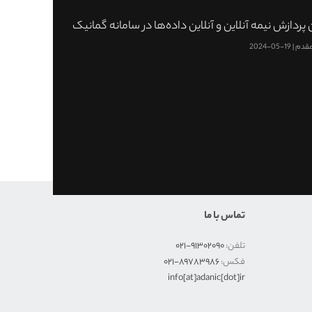
پردازش نیمه آنلاین و آنلاین داده‌ها در سامانه گمانیک
قدم
19-05-2024
تماس با ما
تلفن:
۹۱۳۰۲۰۹۰-۰۲۱
فکس:
۸٩٧٨٣٩٨۶-۰۲۱
info[at]adanic[dot]ir