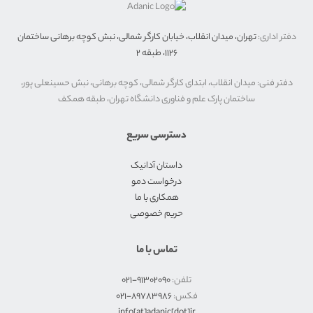
دفتر اداری:
تهران، میدان انقلاب، خیابان کارگر شمالی، نبش کوچه برهانی ساختمان
۱۱۲۶، طبقه ۲
دفتر فنی: میدان انقلاب، ابتدای کارگر شمالی، کوچه برهانی، نبش حسینعلی پور،
ساختمان پارک علم و فناوری دانشگاه تهران، طبقه همکف
دسترسی سریع
داستان آدانیک
درخواست دمو
همکاری با ما
حریم خصوصی
تماس با ما
تلفن:
۹۱۳۰۲۰۹۰-۰۲۱
فکس:
۸٩٧٨٣٩٨۶-۰۲۱
info[at]adanic[dot]ir